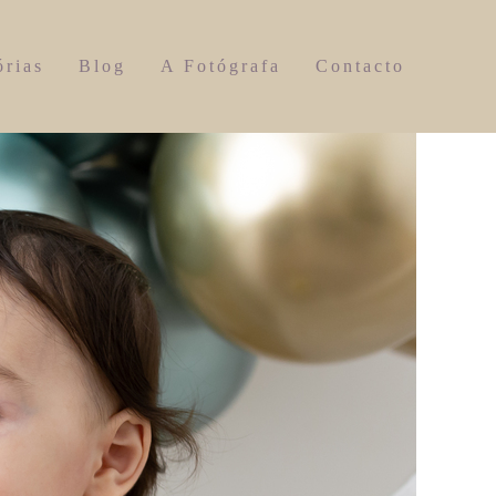
órias
Blog
A Fotógrafa
Contacto