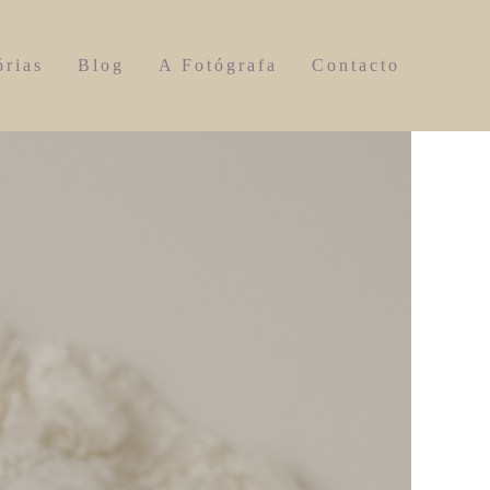
órias
Blog
A Fotógrafa
Contacto