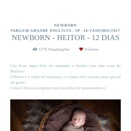
NEWBORN
VARGEM GRANDE PAULISTA - SP
16/JANEIRO/2017
NEWBORN - HEITOR - 12 DIAS
1776
Visualizações
0
Gostos
Liss ficou super feliz em aumentar a família com uma sosia do
Matheus!
O Heitor é o irmão em miniatura, e o irmão está curtindo tanto que dá
até gosto!
Como é delicioso registrar estes docinhos de serumaninhos:)