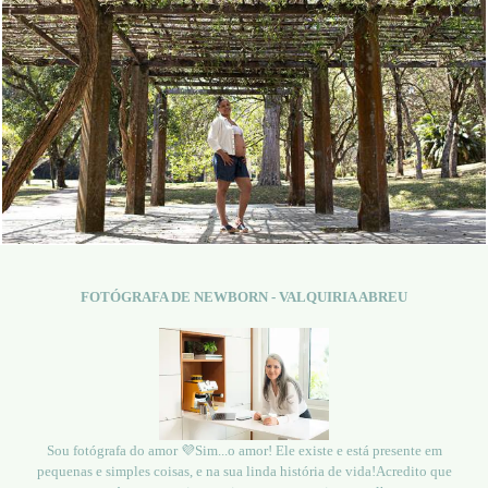
4270
0
FOTÓGRAFA DE NEWBORN - VALQUIRIA ABREU
Sou fotógrafa do amor 💜Sim...o amor! Ele existe e está presente em
pequenas e simples coisas, e na sua linda história de vida!Acredito que