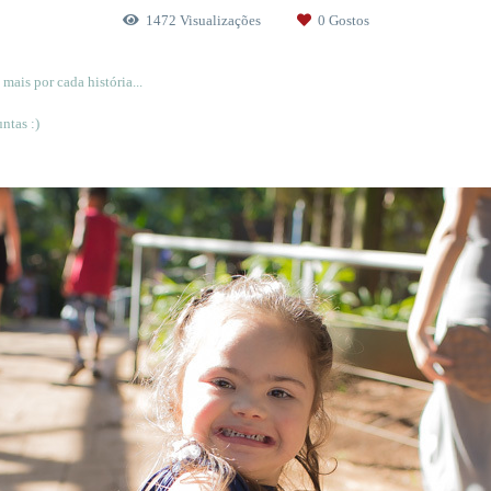
1472
Visualizações
0
Gostos
mais por cada história...
ntas :)