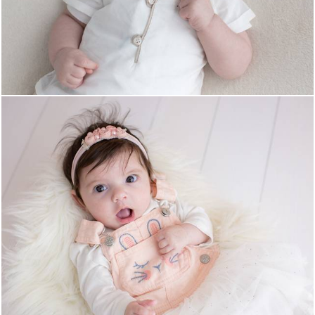
899
0
891
0