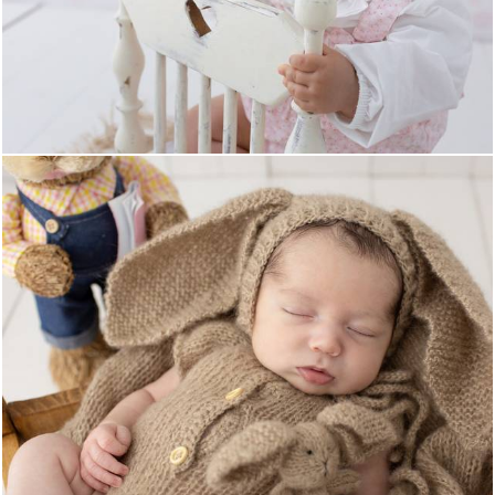
956
0
781
0